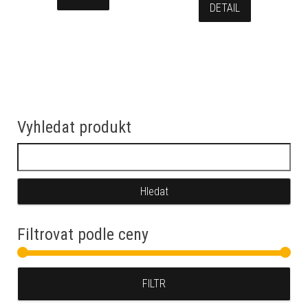
DETAIL
Vyhledat produkt
Vyhledávání
Filtrovat podle ceny
Min
Max
FILTR