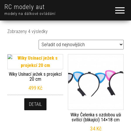
RC modely aut
modely na dálkové ovládání
Seřazeno od nejnovějších
Zobrazeny 4 výsledky
Wiky Usínací ježek s projekcí
20 cm
499
Kč
DETAIL
Wiky Čelenka s ozdobou uši
svítící (blikající) 14×18 cm
34
Kč