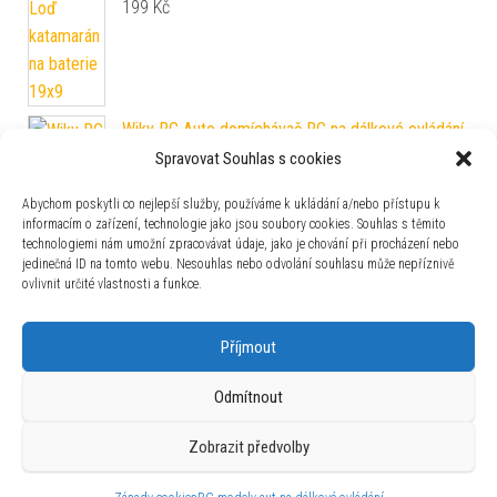
199
Kč
Wiky RC Auto domíchávač RC na dálkové ovládání
29 cm
Spravovat Souhlas s cookies
569
Kč
Abychom poskytli co nejlepší služby, používáme k ukládání a/nebo přístupu k
informacím o zařízení, technologie jako jsou soubory cookies. Souhlas s těmito
technologiemi nám umožní zpracovávat údaje, jako je chování při procházení nebo
jedinečná ID na tomto webu. Nesouhlas nebo odvolání souhlasu může nepříznivě
ovlivnit určité vlastnosti a funkce.
Polesie Mammoet, auto návěs sklápěčka 55cm
Příjmout
369
Kč
Odmítnout
Fat Brain přísavkové kelímky Suction Kupz 6 ks
Zobrazit předvolby
279
Kč