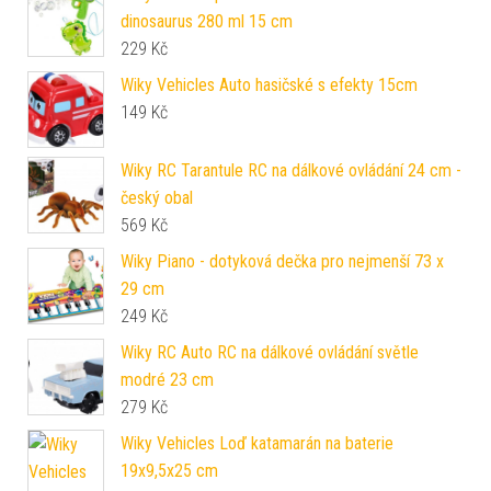
dinosaurus 280 ml 15 cm
229
Kč
Wiky Vehicles Auto hasičské s efekty 15cm
149
Kč
Wiky RC Tarantule RC na dálkové ovládání 24 cm -
český obal
569
Kč
Wiky Piano - dotyková dečka pro nejmenší 73 x
29 cm
249
Kč
Wiky RC Auto RC na dálkové ovládání světle
modré 23 cm
279
Kč
Wiky Vehicles Loď katamarán na baterie
19x9,5x25 cm