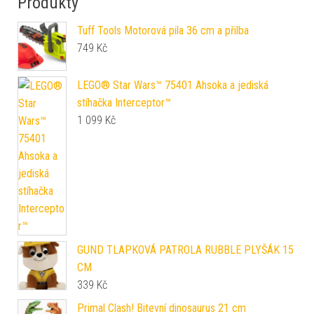
Produkty
Tuff Tools Motorová pila 36 cm a přilba
749
Kč
LEGO® Star Wars™ 75401 Ahsoka a jediská
stíhačka Interceptor™
1 099
Kč
GUND TLAPKOVÁ PATROLA RUBBLE PLYŠÁK 15
CM
339
Kč
Primal Clash! Bitevní dinosaurus 21 cm