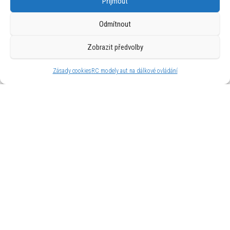
Příjmout
Odmítnout
Zobrazit předvolby
Wiky RC Auto s dobíjecí stanicí RC na dálkové
ovládání 27,5 cm
Zásady cookies
RC modely aut na dálkové ovládání
999
Kč
Wiky Rohy čertovské svítící (blikající) s ozdobou
17x17 cm
89
Kč
Používáme WordPress (v češtině).
|
Šablona: Bulk Shop
| ACIT
s.r.o. Chodovská 228/3 Praha 4 IČ: 26454424