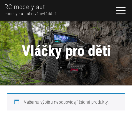
RC modely aut
modely na dálkové ovládání
Vláčky pro děti
Vašemu výběru neodpovídají žádné produkty.