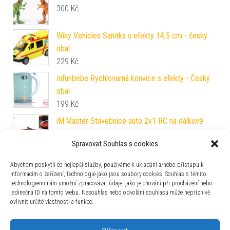
300
Kč
Wiky Vehicles Sanitka s efekty 14,5 cm - český
obal
229
Kč
Infunbebe Rychlovarná konvice s efekty - Český
obal
199
Kč
iM.Master Stavebnice auto 2v1 RC na dálkové
ovládání 24x10x7 cm
Spravovat Souhlas s cookies
899
Kč
UNICORN ACADEMY SVĚTELNÝ JEDNOROŽEC
Abychom poskytli co nejlepší služby, používáme k ukládání a/nebo přístupu k
informacím o zařízení, technologie jako jsou soubory cookies. Souhlas s těmito
WILDSTAR 28 CM
technologiemi nám umožní zpracovávat údaje, jako je chování při procházení nebo
1 099
Kč
jedinečná ID na tomto webu. Nesouhlas nebo odvolání souhlasu může nepříznivě
ovlivnit určité vlastnosti a funkce.