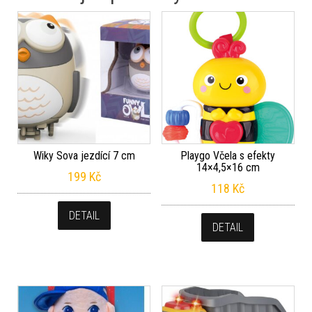
Wiky Sova jezdící 7 cm
Playgo Včela s efekty
14×4,5×16 cm
199
Kč
118
Kč
DETAIL
DETAIL