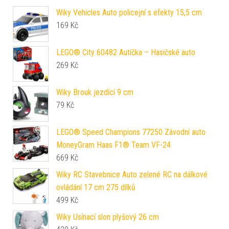
Wiky Vehicles Auto policejní s efekty 15,5 cm
169
Kč
LEGO® City 60482 Autíčka – Hasičské auto
269
Kč
Wiky Brouk jezdící 9 cm
79
Kč
LEGO® Speed Champions 77250 Závodní auto
MoneyGram Haas F1® Team VF-24
669
Kč
Wiky RC Stavebnice Auto zelené RC na dálkové
ovládání 17 cm 275 dílků
499
Kč
Wiky Usínací slon plyšový 26 cm