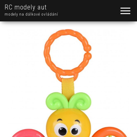
RC modely aut
modely na dálkové ovládání