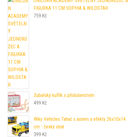
UNICORN ACADEMY SVĚTELNÝ JEDNOROŽEC A
FIGURKA 11 CM SOPHIA & WILDSTAR
759
Kč
Zubařský kufřík s příslušenstvím
499
Kč
Wiky Vehicles Tahač s autem a efekty 26x10x14
cm - český obal
399
Kč