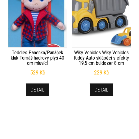
Teddies Panenka/Panáček
Wiky Vehicles Wiky Vehicles
kluk Tomáš hadrový plyš 40
Kiddy Auto sklápěcí s efekty
cm mluvící
19,5 cm buldozer 8 cm
529
Kč
229
Kč
DETAIL
DETAIL